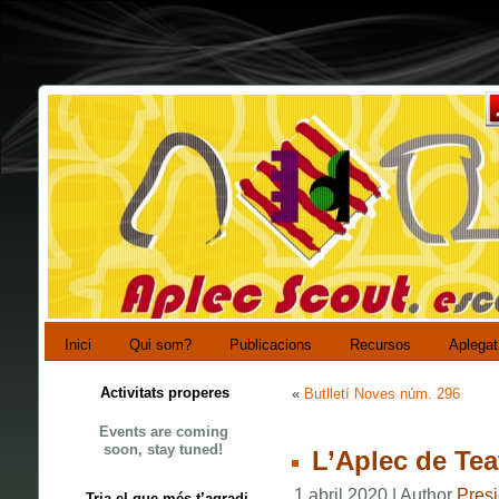
Inici
Qui som?
Publicacions
Recursos
Aplegat
Activitats properes
«
Butlletí Noves núm. 296
Events are coming
soon, stay tuned!
L’Aplec de Tea
1 abril 2020 | Author
Presi
Tria el que més t’agradi…