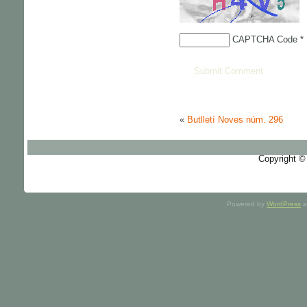
CAPTCHA Code
*
«
Butlletí Noves núm. 296
Copyright ©
Powered by
WordPress
a