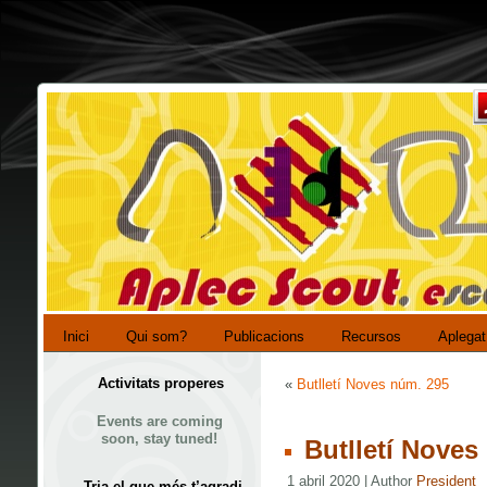
Inici
Qui som?
Publicacions
Recursos
Aplegat
Activitats properes
«
Butlletí Noves núm. 295
Events are coming
soon, stay tuned!
Butlletí Noves
1 abril 2020 | Author
President
Tria el que més t’agradi…