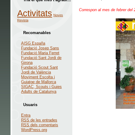
Correspon al mes de febrer del 
Activitats
Noves
Revista
Recomanables
AISG España
Fundació Josep Sans
Fundació Maria Ferret
Fundació Sant Jordi de
Girona
Fundació Scout Sant
Jordi de València
Moviment Escolta i
Guiatge de Mallorca
SIGAC, Scouts i Guies
Adults de Catalunya
Usuaris
Entra
RSS
de les entrades
RSS
dels comentaris
WordPress.org