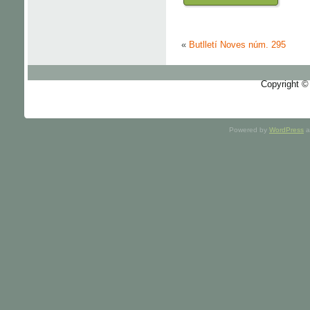
«
Butlletí Noves núm. 295
Copyright ©
Powered by
WordPress
a