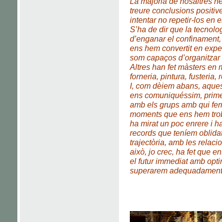
La majoria de nosaltres he
treure conclusions positive
intentar no repetir-los en el
S’ha de dir que la tecnolo
d’enganar el confinament,
ens hem convertit en expe
som capaços d’organitzar v
Altres han fet màsters en m
forneria, pintura, fusteria, r
I, com dèiem abans, aques
ens comuniquéssim, prime
amb els grups amb qui fem
moments que ens hem trob
ha mirat un poc enrere i ha
records que teníem oblida
trajectòria, amb les relaci
això, jo crec, ha fet que 
el futur immediat amb opt
superarem adequadament a