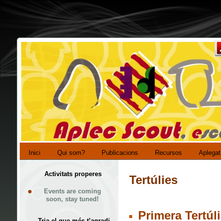
Inici
Qui som?
Publicacions
Recursos
Aplegat
Activitats properes
Tertúlies
Events are coming
soon, stay tuned!
Primera Tertúl
Tria el que més t’agradi…