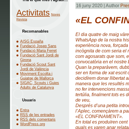
16 juny 2020 | Author
Pre
Activitats
Noves
«EL CONFI
Revista
Recomanables
El dia quatre de maig vàre
WhatsApp de la nostra hist
AISG España
experiència nova, forçada 
Fundació Josep Sans
incògnita de com seria el r
Fundació Maria Ferret
Fundació Sant Jordi de
com agosarats que som, en
Girona
convocatòria en el nostre b
Fundació Scout Sant
Quan la preparàvem, dubtà
Jordi de València
ser en forma de xat escrit
Moviment Escolta i
decidírem donar llibertat a
Guiatge de Mallorca
SIGAC, Scouts i Guies
manera que les resultés 
Adults de Catalunya
no fer intervencions massa
tertúlia, finalment tots es
de veu,
Usuaris
Després d’una petita intro
Entra
l’Aplec, començàrem a par
RSS
de les entrades
«EL CONFINAMENT».
RSS
dels comentaris
En total es produïren cent 
WordPress.org
quals es varen anar relata