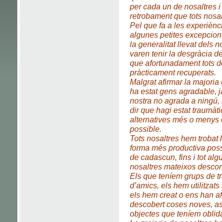
per cada un de nosaltres i
retrobament que tots nosal
Pel que fa a les experièn
algunes petites excepcions
la generalitat llevat del
varen tenir la desgràcia de
que afortunadament tots do
pràcticament recuperats.
Malgrat afirmar la majoria
ha estat gens agradable, 
nostra no agrada a ningú,
dir que hagi estat traumàti
alternatives més o menys 
possible.
Tots nosaltres hem trobat
forma més productiva possi
de cadascun, fins i tot al
nosaltres mateixos desco
Els que teníem grups de tr
d’amics, els hem utilitzat
els hem creat o ens han af
descobert coses noves, a
objectes que teníem oblida