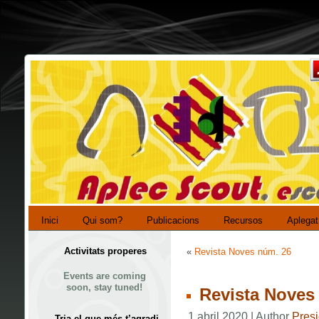
Inici
Qui som?
Publicacions
Recursos
Aplegat
Activitats properes
«
Revista Noves núm. 26
Events are coming
soon, stay tuned!
Revista Noves
1 abril 2020 | Author
Presi
Tria el que més t’agradi…