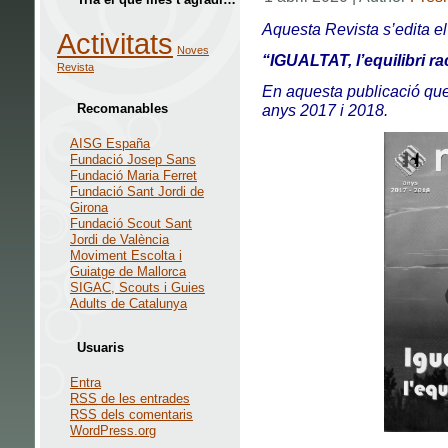
Aquesta Revista s’edita e
Activitats
Noves
“IGUALTAT, l’equilibri ra
Revista
En aquesta publicació que
Recomanables
anys 2017 i 2018.
AISG España
Fundació Josep Sans
Fundació Maria Ferret
Fundació Sant Jordi de
Girona
Fundació Scout Sant
Jordi de València
Moviment Escolta i
Guiatge de Mallorca
SIGAC, Scouts i Guies
Adults de Catalunya
Usuaris
Entra
RSS
de les entrades
RSS
dels comentaris
WordPress.org